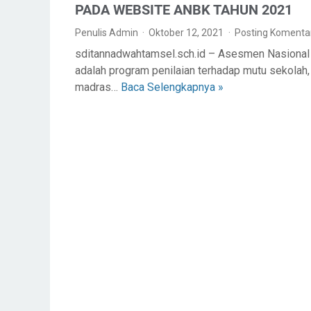
PADA WEBSITE ANBK TAHUN 2021
Penulis Admin
Oktober 12, 2021
Posting Komenta
sditannadwahtamsel.sch.id – Asesmen Nasional
adalah program penilaian terhadap mutu sekolah,
madras…
Baca Selengkapnya »
C
A
R
A
M
E
N
G
A
T
U
R
S
E