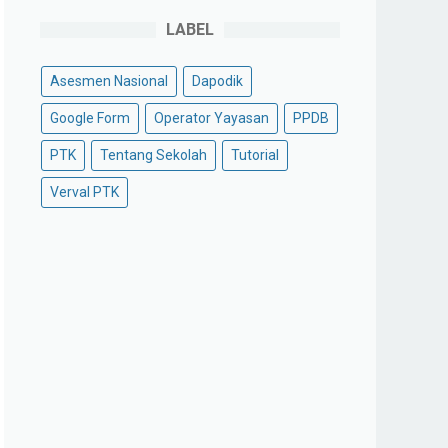
LABEL
Asesmen Nasional
Dapodik
Google Form
Operator Yayasan
PPDB
PTK
Tentang Sekolah
Tutorial
Verval PTK