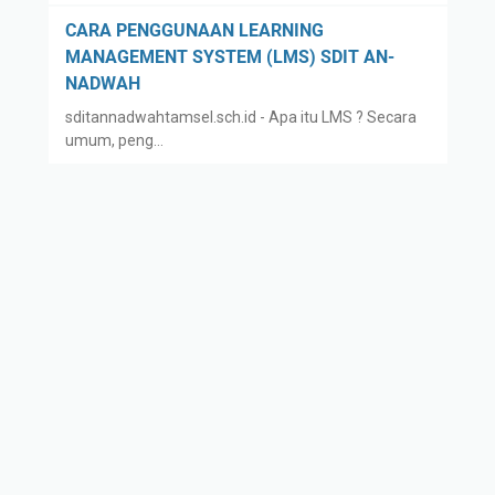
R
Y
A
A
CARA PENGGUNAAN LEARNING
T
S
MANAGEMENT SYSTEM (LMS) SDIT AN-
O
A
NADWAH
R
N
sditannadwahtamsel.sch.id - Apa itu LMS ? Secara
Y
umum, peng…
A
Y
A
S
A
N