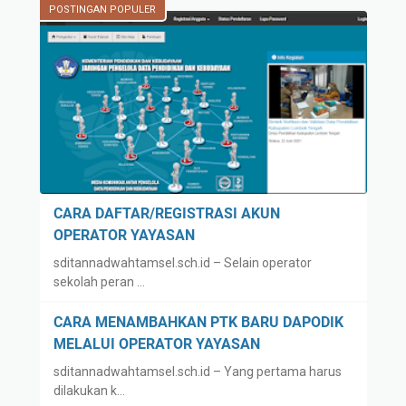
POSTINGAN POPULER
/
K
R
M
E
E
G
L
I
A
S
L
T
U
R
I
A
O
S
P
CARA DAFTAR/REGISTRASI AKUN
I
E
OPERATOR YAYASAN
A
R
sditannadwahtamsel.sch.id – Selain operator
K
A
sekolah peran …
U
T
N
O
CARA MENAMBAHKAN PTK BARU DAPODIK
O
R
MELALUI OPERATOR YAYASAN
P
Y
sditannadwahtamsel.sch.id – Yang pertama harus
E
A
dilakukan k…