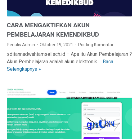
CARA MENGAKTIFKAN AKUN
PEMBELAJARAN KEMENDIKBUD
Penulis Admin
Oktober 19, 2021
Posting Komentar
sditannadwahtamsel.sch.id – Apa itu Akun Pembelajaran ?
Akun Pembelajaran adalah akun elektronik …
Baca
C
Selengkapnya »
A
R
A
M
E
N
G
A
K
T