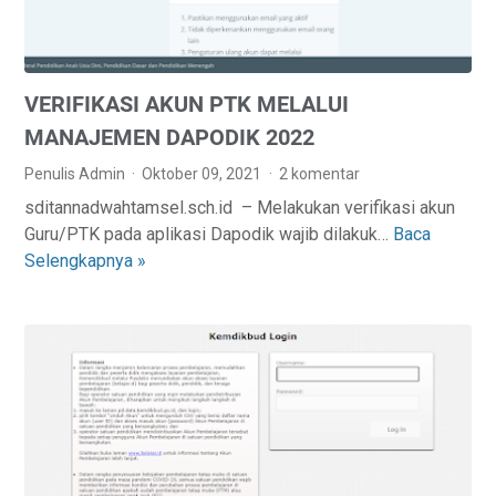
R
R
A
S
N
E
K
VERIFIKASI AKUN PTK MELALUI
S
E
I
M
MANAJEMEN DAPODIK 2022
P
E
Penulis Admin
Oktober 09, 2021
2 komentar
E
N
sditannadwahtamsel.sch.id – Melakukan verifikasi akun
L
D
Guru/PTK pada aplikasi Dapodik wajib dilakuk…
Baca
V
A
I
Selengkapnya »
E
K
K
R
S
B
I
A
U
F
N
D
I
A
K
A
A
N
S
P
I
A