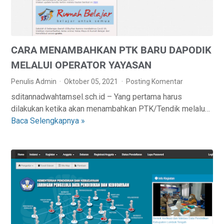
A
D
K
A
U
W
N
E
CARA MENAMBAHKAN PTK BARU DAPODIK
P
B
T
S
MELALUI OPERATOR YAYASAN
K
I
Penulis Admin
Oktober 05, 2021
Posting Komentar
M
T
sditannadwahtamsel.sch.id – Yang pertama harus
E
E
dilakukan ketika akan menambahkan PTK/Tendik melalu…
L
A
Baca Selengkapnya »
C
A
N
A
L
B
R
U
K
A
I
T
M
M
A
E
A
H
N
N
U
A
A
N
M
J
2