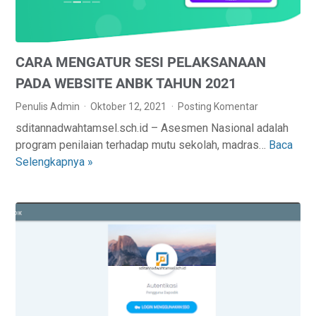
I
F
K
CARA MENGATUR SESI PELAKSANAAN
A
N
PADA WEBSITE ANBK TAHUN 2021
A
Penulis Admin
Oktober 12, 2021
Posting Komentar
K
sditannadwahtamsel.sch.id – Asesmen Nasional adalah
U
program penilaian terhadap mutu sekolah, madras…
Baca
C
N
Selengkapnya »
A
P
R
E
A
M
M
B
E
E
N
L
G
A
A
J
T
A
U