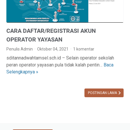
B
E
0
A
M
2
H
E
1
K
N
CARA DAFTAR/REGISTRASI AKUN
A
D
N
A
OPERATOR YAYASAN
P
P
Penulis Admin
Oktober 04, 2021
1 komentar
T
O
sditannadwahtamsel.sch.id – Selain operator sekolah
K
D
peran operator yayasan pula tidak kalah pentin…
Baca
C
B
I
Selengkapnya »
A
A
K
R
R
2
A
U
0
D
POSTINGAN LAMA
D
2
A
A
2
F
P
T
O
A
D
R
I