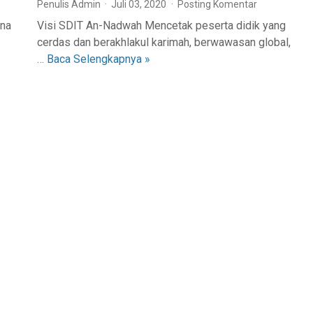
Penulis Admin
Juli 03, 2020
Posting Komentar
T
A
R
P
ana
Visi SDIT An-Nadwah Mencetak peserta didik yang
A
O
cerdas dan berakhlakul karimah, berwawasan global,
S
D
…
Baca Selengkapnya »
V
I
I
I
A
K
S
K
2
I
U
0
M
N
2
I
O
2
S
P
I
E
D
R
A
A
N
T
T
O
U
R
J
Y
U
A
A