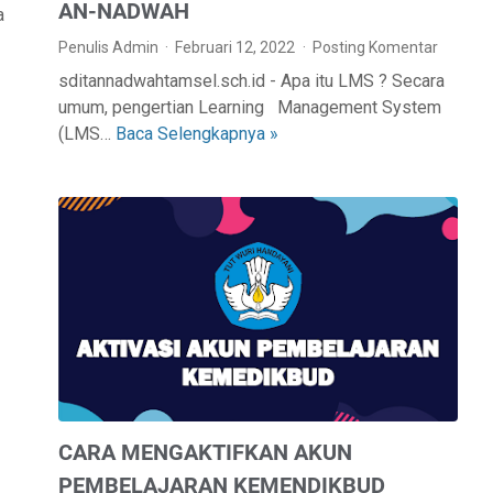
AN-NADWAH
a
Penulis Admin
Februari 12, 2022
Posting Komentar
sditannadwahtamsel.sch.id - Apa itu LMS ? Secara
umum, pengertian Learning Management System
(LMS…
Baca Selengkapnya »
C
A
R
A
P
E
N
G
G
U
N
A
CARA MENGAKTIFKAN AKUN
A
N
PEMBELAJARAN KEMENDIKBUD