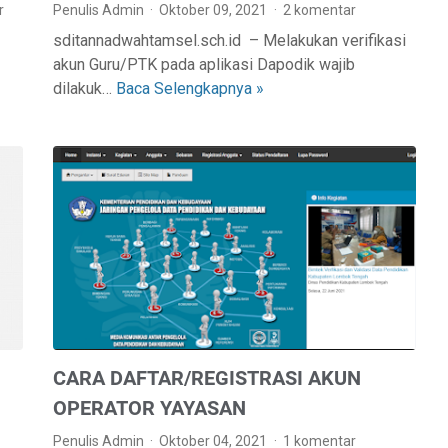
r
Penulis Admin
Oktober 09, 2021
2 komentar
N
Y
sditannadwahtamsel.sch.id – Melakukan verifikasi
A
S
akun Guru/PTK pada aplikasi Dapodik wajib
K
T
dilakuk…
Baca Selengkapnya »
V
U
E
E
N
M
R
P
(
I
E
L
F
M
M
I
B
S
K
E
)
A
L
S
S
A
D
I
J
I
A
A
T
K
R
A
CARA DAFTAR/REGISTRASI AKUN
U
A
N
N
N
-
OPERATOR YAYASAN
P
K
N
Penulis Admin
Oktober 04, 2021
1 komentar