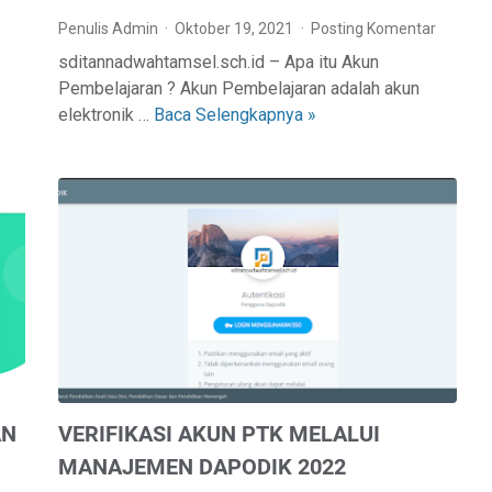
L
Penulis Admin
Oktober 19, 2021
Posting Komentar
E
sditannadwahtamsel.sch.id – Apa itu Akun
A
Pembelajaran ? Akun Pembelajaran adalah akun
R
elektronik …
Baca Selengkapnya »
C
N
A
I
R
N
A
G
M
M
E
A
N
N
G
A
A
G
K
E
T
M
I
E
AN
VERIFIKASI AKUN PTK MELALUI
F
N
K
T
MANAJEMEN DAPODIK 2022
A
S