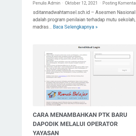
Penulis Admin
Oktober 12, 2021
Posting Komenta
sditannadwahtamsel.sch.id – Asesmen Nasional
adalah program penilaian terhadap mutu sekolah,
madras…
Baca Selengkapnya »
C
A
R
A
M
E
N
G
A
T
U
R
CARA MENAMBAHKAN PTK BARU
S
E
DAPODIK MELALUI OPERATOR
S
YAYASAN