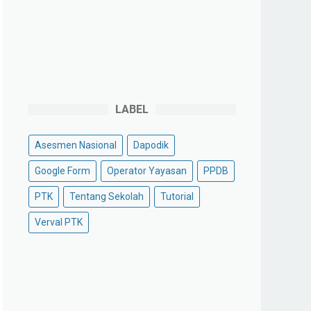
LABEL
Asesmen Nasional
Dapodik
Google Form
Operator Yayasan
PPDB
PTK
Tentang Sekolah
Tutorial
Verval PTK