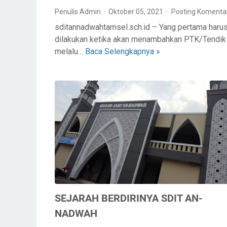
I
Penulis Admin
Oktober 05, 2021
Posting Komenta
P
E
sditannadwahtamsel.sch.id – Yang pertama haru
L
dilakukan ketika akan menambahkan PTK/Tendik
A
melalu…
Baca Selengkapnya »
C
K
A
S
R
A
A
N
M
A
E
A
N
N
A
P
M
A
B
D
A
A
H
W
SEJARAH BERDIRINYA SDIT AN-
K
E
A
NADWAH
B
N