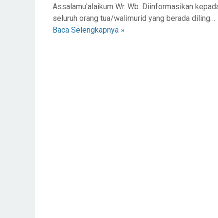
Assalamu'alaikum Wr. Wb. Diinformasikan kepad
seluruh orang tua/walimurid yang berada diling…
Baca Selengkapnya »
P
E
M
B
E
R
I
T
A
H
U
A
N
!