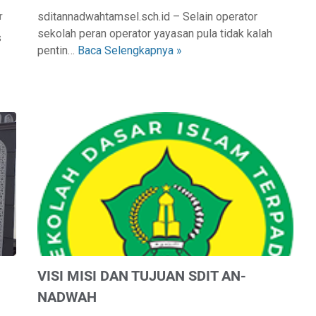
T
E
A
sditannadwahtamsel.sch.id – Selain operator
r
K
M
D
sekolah peran operator yayasan pula tidak kalah
M
E
W
s
pentin…
Baca Selengkapnya »
C
E
N
A
A
L
D
H
R
A
I
A
L
K
D
U
B
A
I
U
F
M
D
T
A
A
N
R
A
/
J
R
E
E
M
G
E
VISI MISI DAN TUJUAN SDIT AN-
I
N
NADWAH
S
D