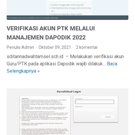
R
R
A
S
N
E
K
VERIFIKASI AKUN PTK MELALUI
S
E
I
M
MANAJEMEN DAPODIK 2022
P
E
Penulis Admin
Oktober 09, 2021
2 komentar
E
N
sditannadwahtamsel.sch.id – Melakukan verifikasi akun
L
D
Guru/PTK pada aplikasi Dapodik wajib dilakuk…
Baca
V
A
I
Selengkapnya »
E
K
K
R
S
B
I
A
U
F
N
D
I
A
K
A
A
N
S
P
I
A