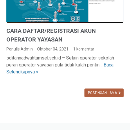
B
E
0
A
M
2
H
E
1
K
N
CARA DAFTAR/REGISTRASI AKUN
A
D
N
A
OPERATOR YAYASAN
P
P
Penulis Admin
Oktober 04, 2021
1 komentar
T
O
sditannadwahtamsel.sch.id – Selain operator sekolah
K
D
peran operator yayasan pula tidak kalah pentin…
Baca
C
B
I
Selengkapnya »
A
A
K
R
R
2
A
U
0
D
POSTINGAN LAMA
D
2
A
A
2
F
P
T
O
A
D
R
I