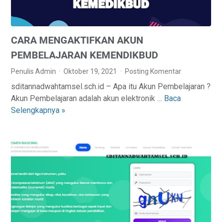
CARA MENGAKTIFKAN AKUN
PEMBELAJARAN KEMENDIKBUD
Penulis Admin
Oktober 19, 2021
Posting Komentar
sditannadwahtamsel.sch.id – Apa itu Akun Pembelajaran ?
Akun Pembelajaran adalah akun elektronik …
Baca
C
Selengkapnya »
A
R
A
M
E
N
G
A
K
T