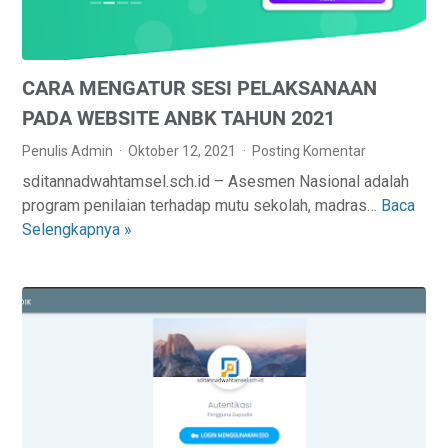
I
F
K
CARA MENGATUR SESI PELAKSANAAN
A
N
PADA WEBSITE ANBK TAHUN 2021
A
Penulis Admin
Oktober 12, 2021
Posting Komentar
K
sditannadwahtamsel.sch.id – Asesmen Nasional adalah
U
program penilaian terhadap mutu sekolah, madras…
Baca
C
N
Selengkapnya »
A
P
R
E
A
M
M
B
E
E
N
L
G
A
A
J
T
A
U