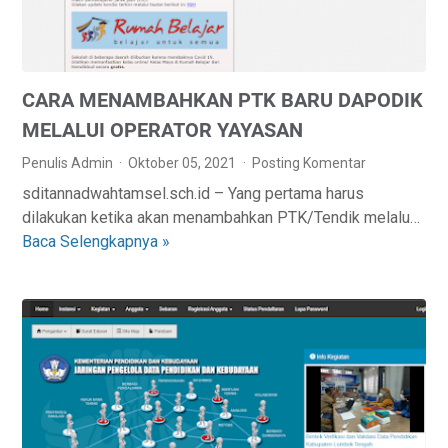
A
D
K
A
U
W
N
E
CARA MENAMBAHKAN PTK BARU DAPODIK
P
B
T
S
MELALUI OPERATOR YAYASAN
K
I
Penulis Admin
Oktober 05, 2021
Posting Komentar
M
T
sditannadwahtamsel.sch.id – Yang pertama harus
E
E
dilakukan ketika akan menambahkan PTK/Tendik melalu…
L
A
Baca Selengkapnya »
C
A
N
A
L
B
R
U
K
A
I
T
M
M
A
E
A
H
N
N
U
A
A
N
M
J
2