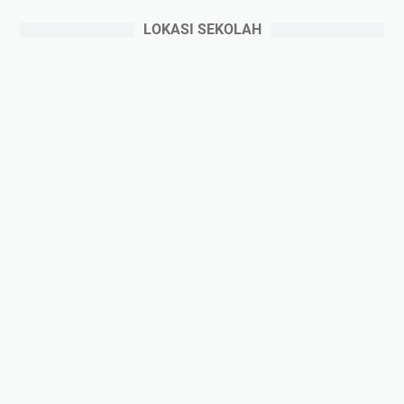
A
R
LOKASI SEKOLAH
A
N
2
0
2
6
/
2
0
2
7