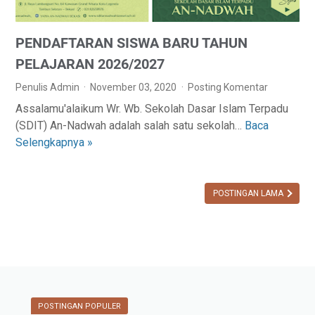
PENDAFTARAN SISWA BARU TAHUN
PELAJARAN 2026/2027
Penulis Admin
November 03, 2020
Posting Komentar
Assalamu'alaikum Wr. Wb. Sekolah Dasar Islam Terpadu
(SDIT) An-Nadwah adalah salah satu sekolah…
Baca
P
Selengkapnya »
E
N
D
A
POSTINGAN LAMA
F
T
A
R
A
N
POSTINGAN POPULER
S