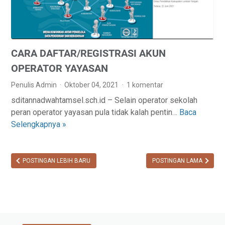
B
E
0
A
M
2
H
E
1
K
N
CARA DAFTAR/REGISTRASI AKUN
A
D
N
A
OPERATOR YAYASAN
P
P
Penulis Admin
Oktober 04, 2021
1 komentar
T
O
sditannadwahtamsel.sch.id – Selain operator sekolah
K
D
peran operator yayasan pula tidak kalah pentin…
Baca
C
B
I
Selengkapnya »
A
A
K
R
R
2
A
U
0
D
POSTINGAN LEBIH BARU
POSTINGAN LAMA
D
2
A
A
2
F
P
T
O
A
D
R
I