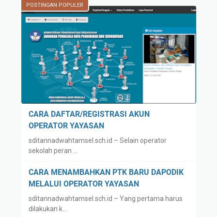
POSTINGAN POPULER
/
K
R
M
E
E
G
L
I
A
S
L
T
U
R
I
A
O
S
P
CARA DAFTAR/REGISTRASI AKUN
I
E
OPERATOR YAYASAN
A
R
sditannadwahtamsel.sch.id – Selain operator
K
A
sekolah peran …
U
T
N
O
CARA MENAMBAHKAN PTK BARU DAPODIK
O
R
MELALUI OPERATOR YAYASAN
P
Y
sditannadwahtamsel.sch.id – Yang pertama harus
E
A
dilakukan k…