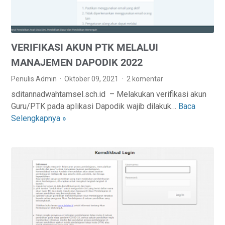
R
R
A
S
N
E
K
VERIFIKASI AKUN PTK MELALUI
S
E
I
M
MANAJEMEN DAPODIK 2022
P
E
Penulis Admin
Oktober 09, 2021
2 komentar
E
N
sditannadwahtamsel.sch.id – Melakukan verifikasi akun
L
D
Guru/PTK pada aplikasi Dapodik wajib dilakuk…
Baca
V
A
I
Selengkapnya »
E
K
K
R
S
B
I
A
U
F
N
D
I
A
K
A
A
N
S
P
I
A