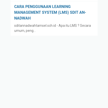
R
Y
A
A
CARA PENGGUNAAN LEARNING
T
S
MANAGEMENT SYSTEM (LMS) SDIT AN-
O
A
NADWAH
R
N
sditannadwahtamsel.sch.id - Apa itu LMS ? Secara
Y
umum, peng…
A
Y
A
S
A
N