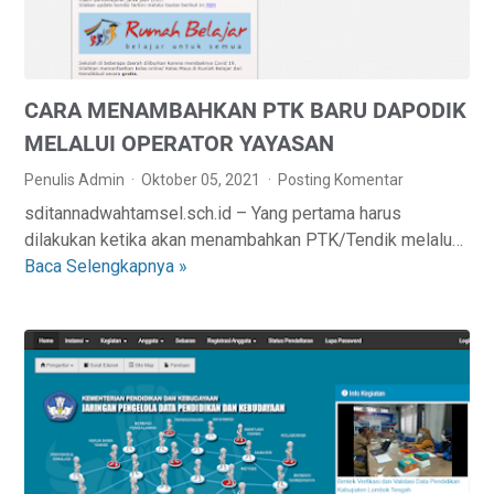
A
D
K
A
U
W
N
E
CARA MENAMBAHKAN PTK BARU DAPODIK
P
B
T
S
MELALUI OPERATOR YAYASAN
K
I
Penulis Admin
Oktober 05, 2021
Posting Komentar
M
T
sditannadwahtamsel.sch.id – Yang pertama harus
E
E
dilakukan ketika akan menambahkan PTK/Tendik melalu…
L
A
Baca Selengkapnya »
C
A
N
A
L
B
R
U
K
A
I
T
M
M
A
E
A
H
N
N
U
A
A
N
M
J
2