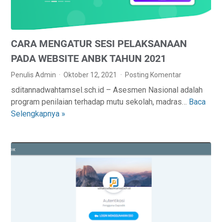
I
F
K
CARA MENGATUR SESI PELAKSANAAN
A
N
PADA WEBSITE ANBK TAHUN 2021
A
Penulis Admin
Oktober 12, 2021
Posting Komentar
K
sditannadwahtamsel.sch.id – Asesmen Nasional adalah
U
program penilaian terhadap mutu sekolah, madras…
Baca
C
N
Selengkapnya »
A
P
R
E
A
M
M
B
E
E
N
L
G
A
A
J
T
A
U