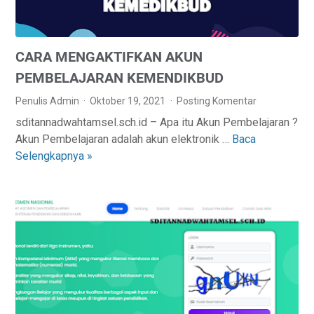
CARA MENGAKTIFKAN AKUN
PEMBELAJARAN KEMENDIKBUD
Penulis Admin
Oktober 19, 2021
Posting Komentar
sditannadwahtamsel.sch.id – Apa itu Akun Pembelajaran ?
Akun Pembelajaran adalah akun elektronik …
Baca
C
Selengkapnya »
A
R
A
M
E
N
G
A
K
T