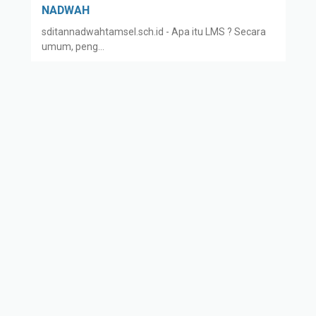
NADWAH
sditannadwahtamsel.sch.id - Apa itu LMS ? Secara
umum, peng…